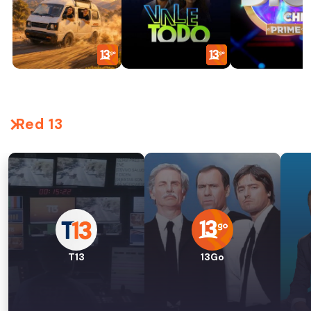
Red 13
T13
13Go