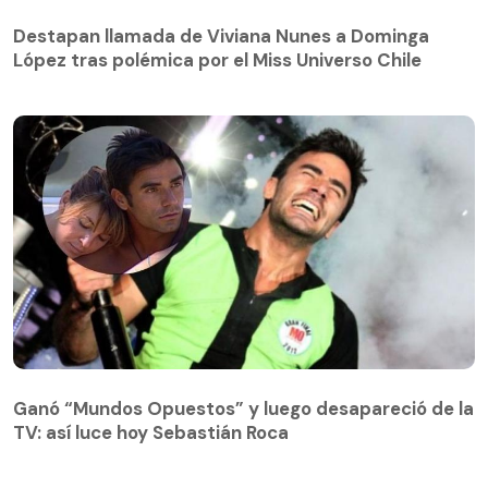
Destapan llamada de Viviana Nunes a Dominga
López tras polémica por el Miss Universo Chile
Destapan llamada de Viviana Nunes a Dominga
López tras polémica por el Miss Universo Chile
Ganó “Mundos Opuestos” y luego desapareció de la
TV: así luce hoy Sebastián Roca