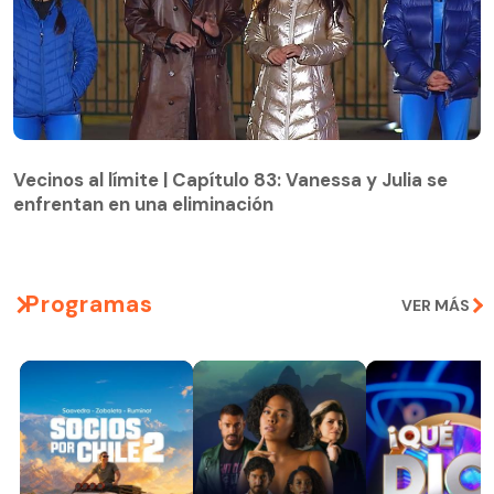
Vecinos al límite | Capítulo 83: Vanessa y Julia se
enfrentan en una eliminación
Vecinos al límite | Capítulo 83: Vanessa y Julia se
enfrentan en una eliminación
Programas
VER MÁS