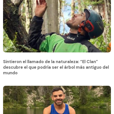
Sintieron el llamado de la naturaleza: “El Clan”
descubre el que podría ser el árbol más antiguo del
Sintieron el llamado de la naturaleza: “El Clan”
mundo
descubre el que podría ser el árbol más antiguo del
mundo