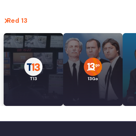
Red 13
T13
13Go