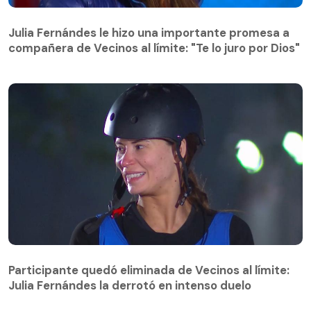
Julia Fernándes le hizo una importante promesa a
compañera de Vecinos al límite: "Te lo juro por Dios"
Julia Fernándes le hizo una importante promesa a
compañera de Vecinos al límite: "Te lo juro por Dios"
Participante quedó eliminada de Vecinos al límite:
Julia Fernándes la derrotó en intenso duelo
Participante quedó eliminada de Vecinos al límite:
Julia Fernándes la derrotó en intenso duelo