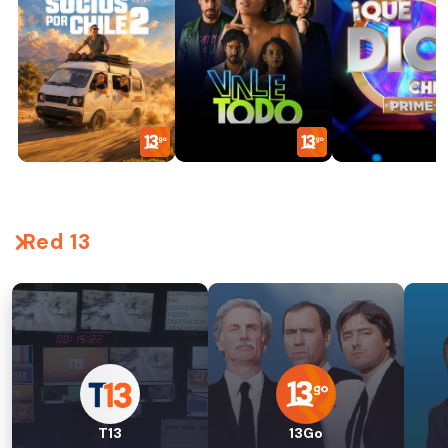
Red 13
T13
13Go