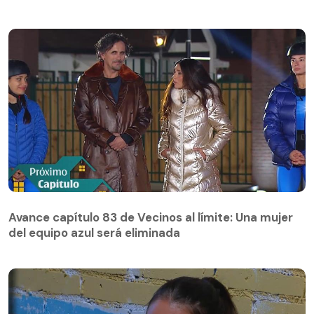
Avance capítulo 83 de Vecinos al límite: Una mujer
del equipo azul será eliminada
Avance capítulo 83 de Vecinos al límite: Una mujer
del equipo azul será eliminada