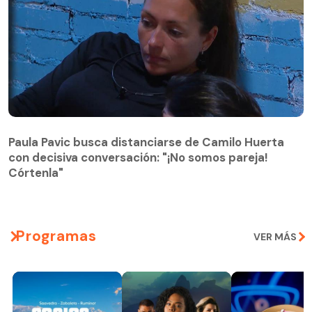
Paula Pavic busca distanciarse de Camilo Huerta
con decisiva conversación: "¡No somos pareja!
Paula Pavic busca distanciarse de Camilo Huerta
Córtenla"
con decisiva conversación: "¡No somos pareja!
Córtenla"
Programas
VER MÁS