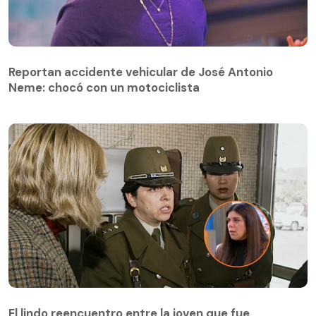
Reportan accidente vehicular de José Antonio
Neme: chocó con un motociclista
El lindo reencuentro entre la joven que fue
abandonada cuando era recién nacida y la
El lindo reencuentro entre la joven que fue