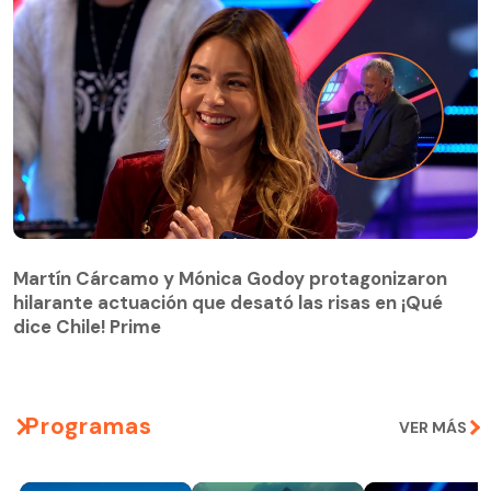
Martín Cárcamo y Mónica Godoy protagonizaron
hilarante actuación que desató las risas en ¡Qué
Martín Cárcamo y Mónica Godoy protagonizaron
dice Chile! Prime
hilarante actuación que desató las risas en ¡Qué
dice Chile! Prime
Programas
VER MÁS