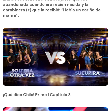
carabinera (r) que la recibió: “Había un cariño de
abandonada cuando era recién nacida y la
mamá”:
carabinera (r) que la recibió: “Había un cariño de
mamá”:
¡Qué dice Chile! Prime | Capítulo 3
¡Qué dice Chile! Prime | Capítulo 3