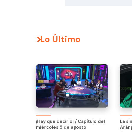
Lo Último
¡Hay que decirlo! / Capítulo del
La si
miércoles 5 de agosto
Arán
¡Hay que decirlo! / Capítulo del
La si
tras 
miércoles 5 de agosto
Arán
reco