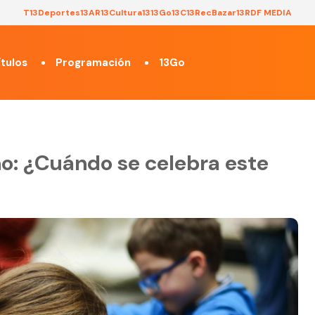
T13
Deportes13
AR13
Cultura13
13Go
13C
13Rec
Bazar13
RDF MEDIA
tulos
Programación
13Go
ño: ¿Cuándo se celebra este