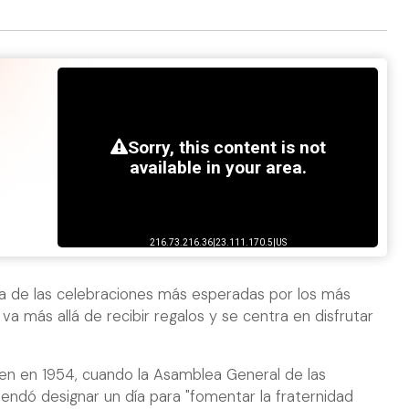
 de las celebraciones más esperadas por los más
va más allá de recibir regalos y se centra en disfrutar
gen en 1954, cuando la Asamblea General de las
ndó designar un día para "fomentar la fraternidad