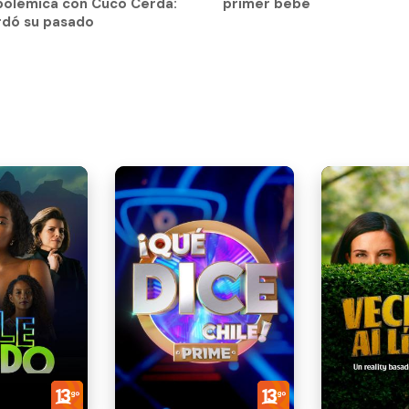
polémica con Cuco Cerda:
primer bebé
rdó su pasado