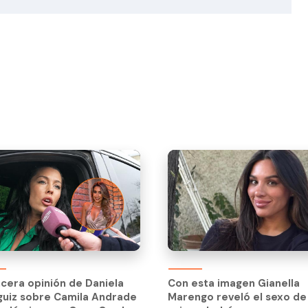
ncera opinión de Daniela
guiz sobre Camila Andrade
ncera opinión de Daniela
Con esta imagen Gianella
polémica con Cuco Cerda:
guiz sobre Camila Andrade
Marengo reveló el sexo de
rdó su pasado