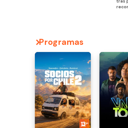
tras 
reco
Programas