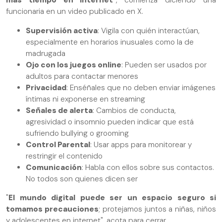
más tiempo en internet
", comienza diciendo una
funcionaria en un video publicado en X.
Supervisión activa
: Vigila con quién interactúan,
especialmente en horarios inusuales como la de
madrugada
Ojo con los juegos online
: Pueden ser usados por
adultos para contactar menores
Privacidad
: Enséñales que no deben enviar imágenes
íntimas ni exponerse en streaming
Señales de alerta
: Cambios de conducta,
agresividad o insomnio pueden indicar que está
sufriendo bullying o grooming
Control Parental
: Usar apps para monitorear y
restringir el contenido
Comunicación
: Habla con ellos sobre sus contactos.
No todos son quienes dicen ser
"
El mundo digital puede ser un espacio seguro si
tomamos precauciones
; protejamos juntos a niñas, niños
y adolescentes en internet", acota para cerrar.