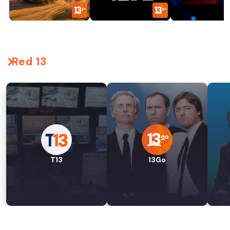
Red 13
T13
13Go