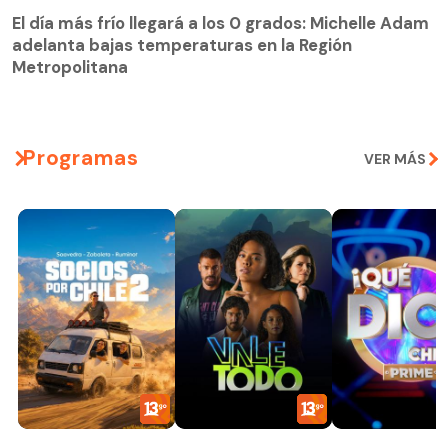
adelanta bajas temperaturas en la Región
El día más frío llegará a los 0 grados: Michelle Adam
Metropolitana
adelanta bajas temperaturas en la Región
Metropolitana
Programas
VER MÁS