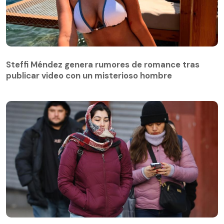
Steffi Méndez genera rumores de romance tras
publicar video con un misterioso hombre
Steffi Méndez genera rumores de romance tras
publicar video con un misterioso hombre
El día más frío llegará a los 0 grados: Michelle Adam