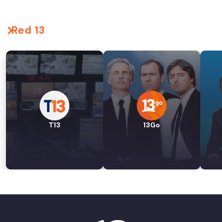
Red 13
T13
13Go