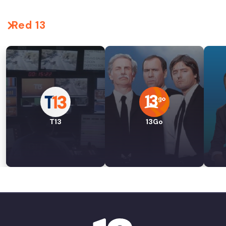
Red 13
T13
13Go