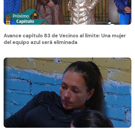
Avance capítulo 83 de Vecinos al límite: Una mujer
del equipo azul será eliminada
Avance capítulo 83 de Vecinos al límite: Una mujer
del equipo azul será eliminada
Paula Pavic busca distanciarse de Camilo Huerta