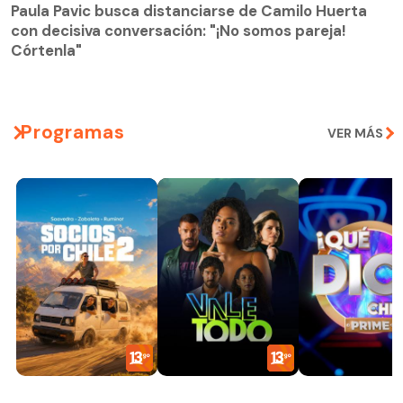
con decisiva conversación: "¡No somos pareja!
Paula Pavic busca distanciarse de Camilo Huerta
Córtenla"
con decisiva conversación: "¡No somos pareja!
Córtenla"
Programas
VER MÁS