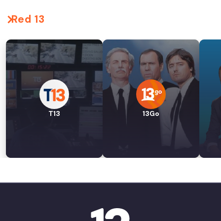
Red 13
T13
13Go