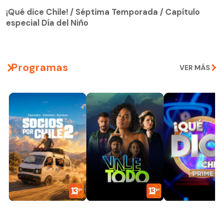
especial Día del Niño
¡Qué dice Chile! / Séptima Temporada / Capítulo
especial Día del Niño
Programas
VER MÁS