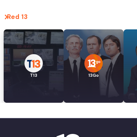
Red 13
T13
13Go