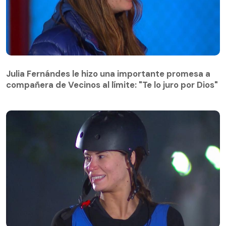
Julia Fernándes le hizo una importante promesa a
compañera de Vecinos al límite: "Te lo juro por Dios"
Julia Fernándes le hizo una importante promesa a
compañera de Vecinos al límite: "Te lo juro por Dios"