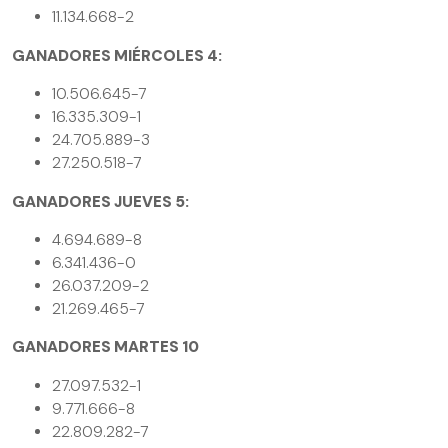
11.134.668-2
GANADORES MIÉRCOLES 4:
10.506.645-7
16.335.309-1
24.705.889-3
27.250.518-7
GANADORES JUEVES 5:
4.694.689-8
6.341.436-0
26.037.209-2
21.269.465-7
GANADORES MARTES 10
27.097.532-1
9.771.666-8
22.809.282-7