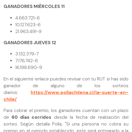
GANADORES MIÉRCOLES 11
4.663.721-6
10.127.623-6
21.963.491-9
GANADORES JUEVES 12
3.132.379-7
7.176.742-6
16.198.690-9
En el siguiente enlace puedes revisar con tu RUT si has sido
ganador de alguno de los sorteos
diarios:
https://www.pollachilena.cl/la-suerte-en-
chile/
Para cobrar el premio, los ganadores cuentan con un plazo
de
60 días corridos
desde la fecha de realización del
sorteo. Según detalla Polla, "Si una persona no cobra su
premio en el periodo establecido, este será entregado a la