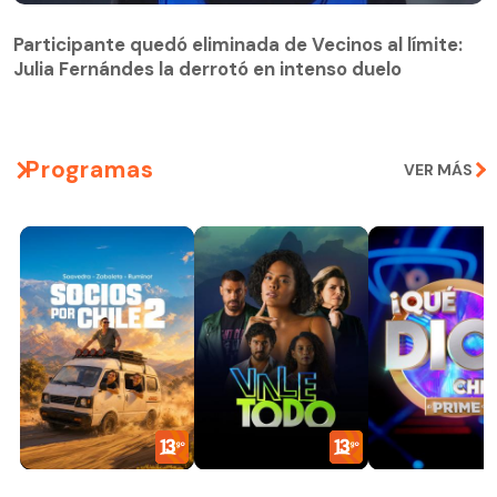
Participante quedó eliminada de Vecinos al límite:
Julia Fernándes la derrotó en intenso duelo
Participante quedó eliminada de Vecinos al límite:
Julia Fernándes la derrotó en intenso duelo
Programas
VER MÁS