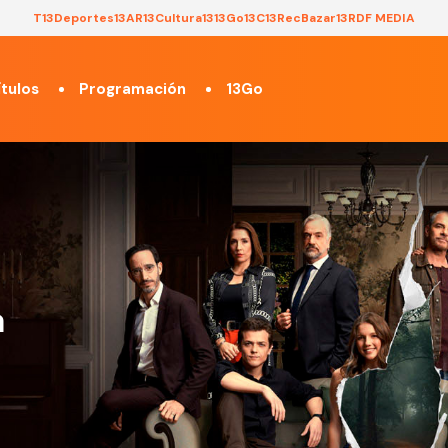
T13
Deportes13
AR13
Cultura13
13Go
13C
13Rec
Bazar13
RDF MEDIA
tulos
Programación
13Go
a