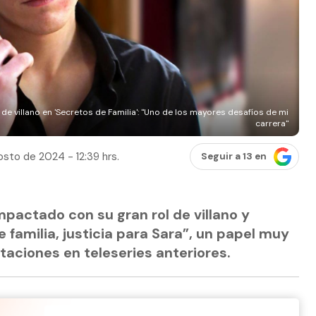
e villano en 'Secretos de Familia': "Uno de los mayores desafíos de mi
carrera"
sto de 2024 - 12:39 hrs.
Seguir a 13 en
pactado con su gran rol de villano y
 familia, justicia para Sara”, un papel muy
etaciones en teleseries anteriores.