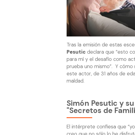
Tras la emisión de estas esce
Pesutic
declara que “esto con
para mí y el desafío como act
prueba uno mismo”. Y cómo no
este actor, de 31 años de ed
maldad.
Simón Pesutic y su
"Secretos de Famil
El intérprete confiesa que “yo
creo que no sólo lo he disfru