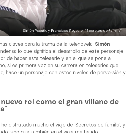
Simón Pesutic y Francisco Reyes en "Secretos de Familia"
nas claves para la trama de la telenovela,
Simón
densa lo que significa el desarrollo de este personaje
or de hacer esta teleserie y en el que se pone a
, si es primera vez en su carrera en teleseries que
ad, hace un personaje con estos niveles de perversión y
 nuevo rol como el gran villano de
ia"
 he disfrutado mucho el viaje de ‘Secretos de familia’, y
tado, sino que también en el viaje me he ido