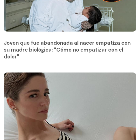
Joven que fue abandonada al nacer empatiza con
su madre biológica: "Cómo no empatizar con el
Joven que fue abandonada al nacer empatiza con
dolor"
su madre biológica: "Cómo no empatizar con el
dolor"