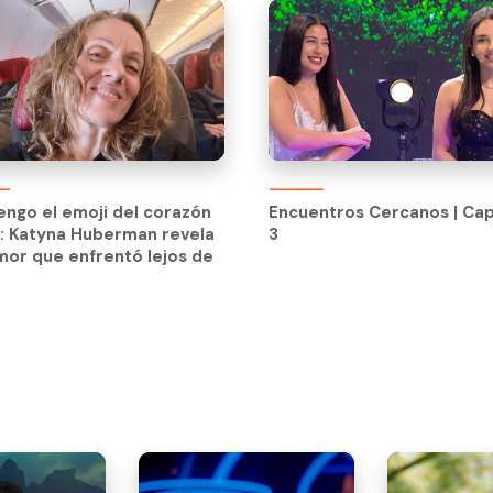
Encuentros Cercanos | Cap
3
engo el emoji del corazón
Encuentros Cercanos | Cap
: Katyna Huberman revela
3
mor que enfrentó lejos de