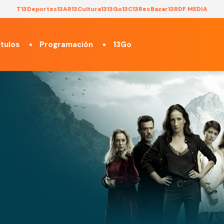
T13
Deportes13
AR13
Cultura13
13Go
13C
13Rec
Bazar13
RDF MEDIA
tulos
Programación
13Go