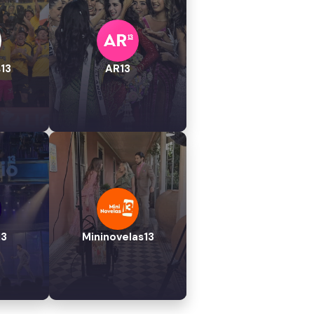
13
AR13
13
Mininovelas13