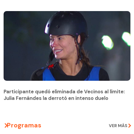
Participante quedó eliminada de Vecinos al límite:
Julia Fernándes la derrotó en intenso duelo
Participante quedó eliminada de Vecinos al límite:
Julia Fernándes la derrotó en intenso duelo
Programas
VER MÁS