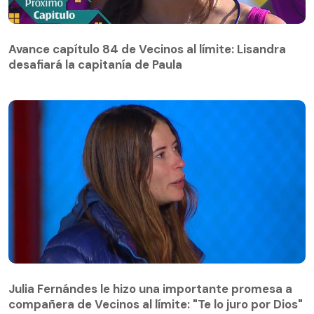
Avance capítulo 84 de Vecinos al límite: Lisandra
desafiará la capitanía de Paula
Avance capítulo 84 de Vecinos al límite: Lisandra
desafiará la capitanía de Paula
Julia Fernándes le hizo una importante promesa a
compañera de Vecinos al límite: "Te lo juro por Dios"
Julia Fernándes le hizo una importante promesa a
compañera de Vecinos al límite: "Te lo juro por Dios"