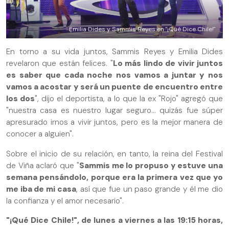
Emilia Dides y Sammis Reyes en "¡Qué Dice Chile!"
En torno a su vida juntos, Sammis Reyes y Emilia Dides
revelaron que están felices. "
Lo más lindo de vivir juntos
es saber que cada noche nos vamos a juntar y nos
vamos a acostar y será un puente de encuentro entre
los dos
", dijo el deportista, a lo que la ex "Rojo" agregó que
"nuestra casa es nuestro lugar seguro… quizás fue súper
apresurado irnos a vivir juntos, pero es la mejor manera de
conocer a alguien".
Sobre el inicio de su relación, en tanto, la reina del Festival
de Viña aclaró que "
Sammis me lo propuso y estuve una
semana pensándolo, porque era la primera vez que yo
me iba de mi casa
, así que fue un paso grande y él me dio
la confianza y el amor necesario".
"¡Qué Dice Chile!", de lunes a viernes a las 19:15 horas,