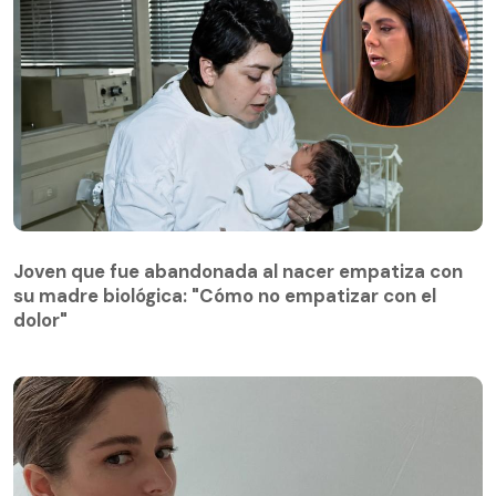
Joven que fue abandonada al nacer empatiza con
su madre biológica: "Cómo no empatizar con el
Joven que fue abandonada al nacer empatiza con
dolor"
su madre biológica: "Cómo no empatizar con el
dolor"