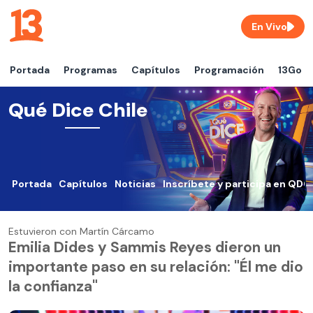
En Vivo
Portada
Programas
Capítulos
Programación
13Go
Qué Dice Chile
Portada
Capítulos
Noticias
Inscríbete y participa en QDC
Estuvieron con Martín Cárcamo
Emilia Dides y Sammis Reyes dieron un
importante paso en su relación: "Él me dio
la confianza"