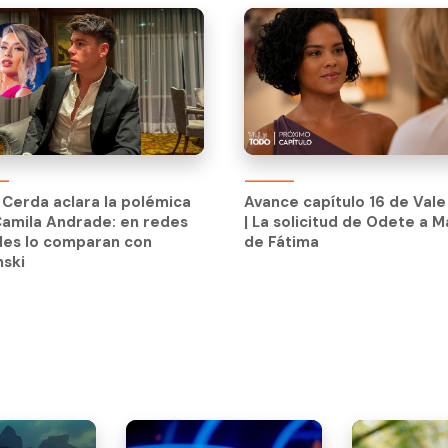
Avance capítulo 16 de Val
| La solicitud de Odete a M
Cerda aclara la polémica
Avance capítulo 16 de Val
de Fátima
amila Andrade: en redes
| La solicitud de Odete a M
les lo comparan con
de Fátima
nski