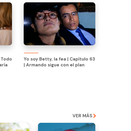
e Todo
Yo soy Betty, la fea | Capítulo 63
aría
| Armando sigue con el plan
e Todo
Yo soy Betty, la fea | Capítulo 63
aría
| Armando sigue con el plan
VER MÁS