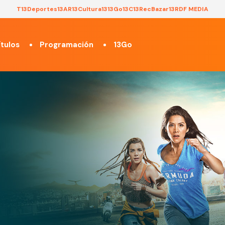
T13
Deportes13
AR13
Cultura13
13Go
13C
13Rec
Bazar13
RDF MEDIA
tulos
Programación
13Go