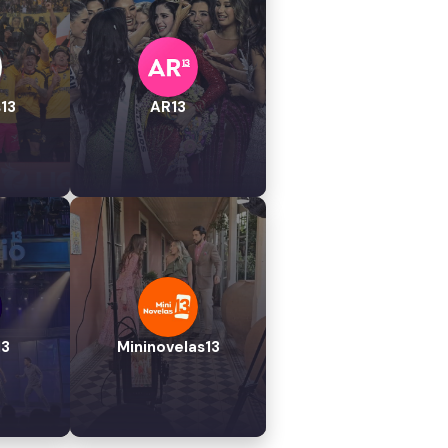
13
AR13
13
Mininovelas13