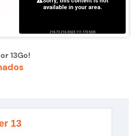
por 13Go!
nados
er 13