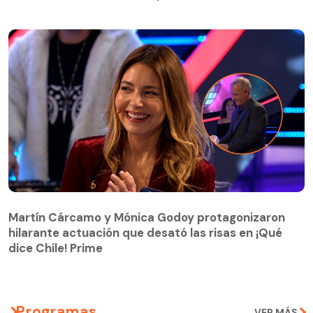
Martín Cárcamo y Mónica Godoy protagonizaron
hilarante actuación que desató las risas en ¡Qué
Martín Cárcamo y Mónica Godoy protagonizaron
dice Chile! Prime
hilarante actuación que desató las risas en ¡Qué
dice Chile! Prime
Programas
VER MÁS