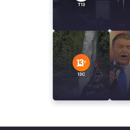
T13
13C