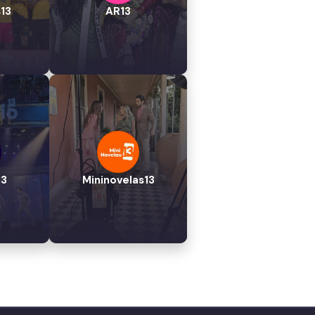
13
AR13
13
Mininovelas13