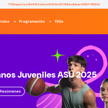
T13
Deportes13
AR13
Cultura13
13Go
13C
13Rec
Bazar13
RDF MEDIA
tulos
Programación
13Go
nos Juveniles ASU 2025
Resúmenes