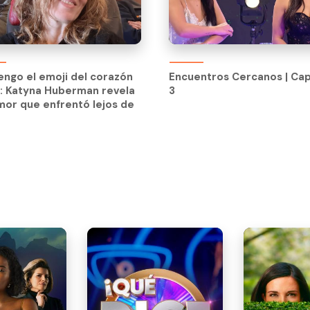
Encuentros Cercanos | Cap
3
engo el emoji del corazón
Encuentros Cercanos | Cap
: Katyna Huberman revela
3
mor que enfrentó lejos de