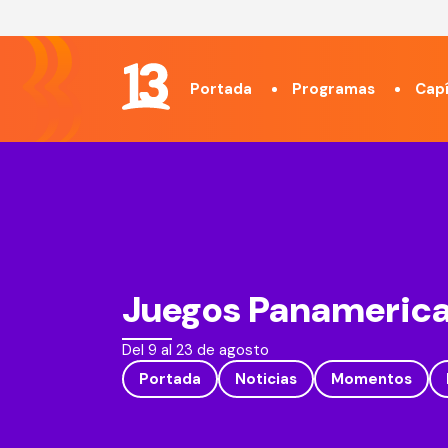
Portada
Programas
Capí
Juegos Panamerica
Del 9 al 23 de agosto
Portada
Noticias
Momentos