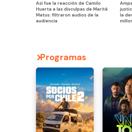
Así fue la reacción de Camilo
Ampa
la de
Huerta a las disculpas de Marité
justi
millo
Matus: filtraron audios de la
la de
audiencia
millo
Programas