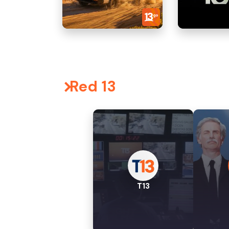
Red 13
T13