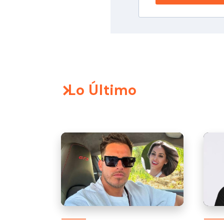
Lo Último
Ampa
justi