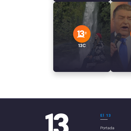
13C
El 13
Portada