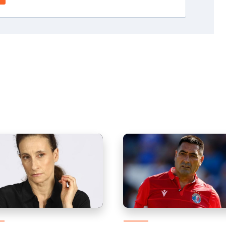
ro Noguera recurre a la
Quién es Nelson Tapia: exf
cia tras sufrir estafa: exige
de La Roja y padre de seis 