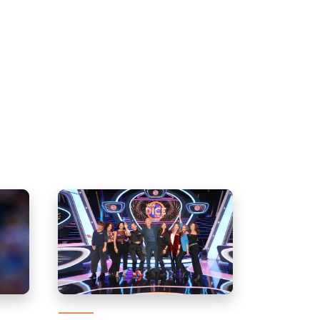
igura
hijos