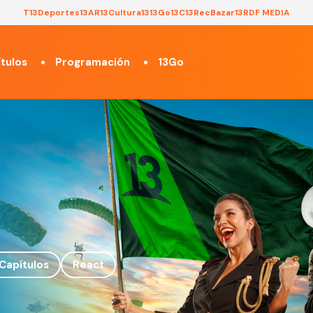
T13
Deportes13
AR13
Cultura13
13Go
13C
13Rec
Bazar13
RDF MEDIA
tulos
Programación
13Go
Capítulos
React