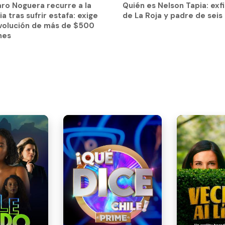
ro Noguera recurre a la
Quién es Nelson Tapia: exf
volución de más de $500
cia tras sufrir estafa: exige
de La Roja y padre de seis 
nes
volución de más de $500
nes