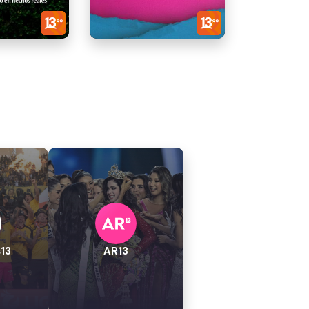
13
AR13