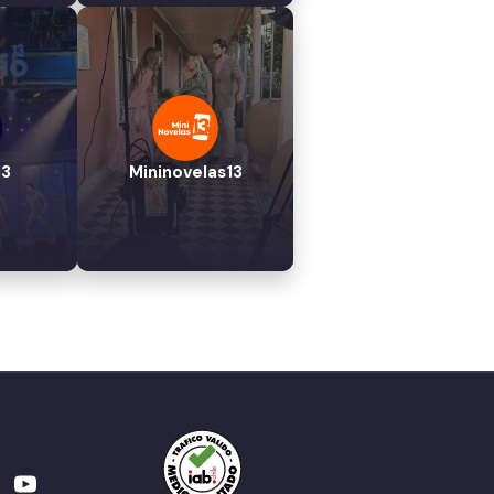
13
Mininovelas13