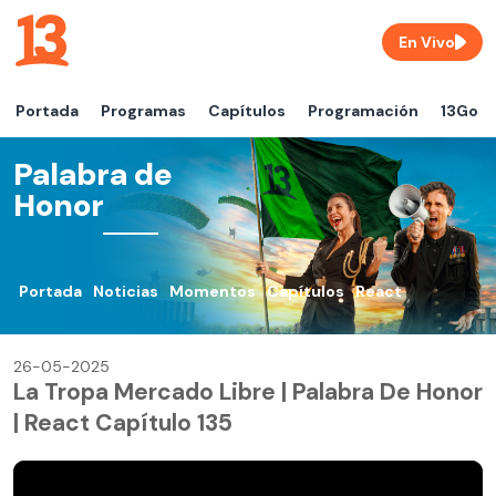
En Vivo
Portada
Programas
Capítulos
Programación
13Go
Palabra de
Honor
Portada
Noticias
Momentos
Capítulos
React
26-05-2025
La Tropa Mercado Libre | Palabra De Honor
| React Capítulo 135