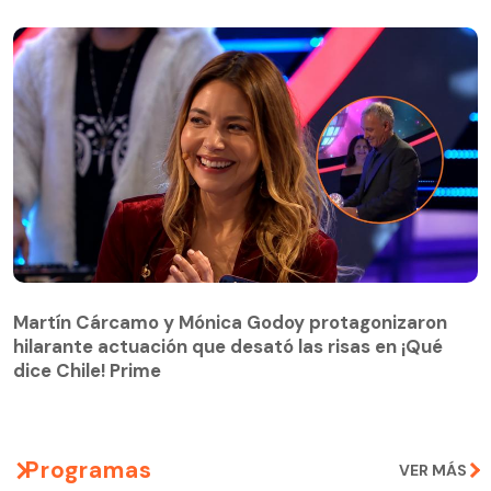
Martín Cárcamo y Mónica Godoy protagonizaron
hilarante actuación que desató las risas en ¡Qué
Martín Cárcamo y Mónica Godoy protagonizaron
dice Chile! Prime
hilarante actuación que desató las risas en ¡Qué
dice Chile! Prime
Programas
VER MÁS