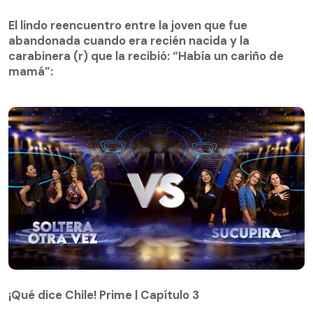
El lindo reencuentro entre la joven que fue
abandonada cuando era recién nacida y la
El lindo reencuentro entre la joven que fue
carabinera (r) que la recibió: “Había un cariño de
abandonada cuando era recién nacida y la
mamá”:
carabinera (r) que la recibió: “Había un cariño de
mamá”:
¡Qué dice Chile! Prime | Capítulo 3
¡Qué dice Chile! Prime | Capítulo 3