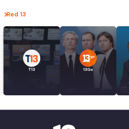
Red 13
T13
13Go