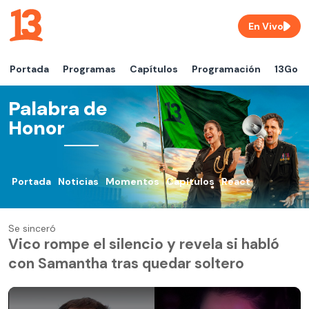
En Vivo
Portada
Programas
Capítulos
Programación
13Go
Palabra de
Honor
Portada
Noticias
Momentos
Capítulos
React
Se sinceró
Vico rompe el silencio y revela si habló
con Samantha tras quedar soltero