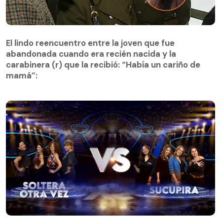
El lindo reencuentro entre la joven que fue
abandonada cuando era recién nacida y la
El lindo reencuentro entre la joven que fue
carabinera (r) que la recibió: “Había un cariño de
abandonada cuando era recién nacida y la
mamá”:
carabinera (r) que la recibió: “Había un cariño de
mamá”: