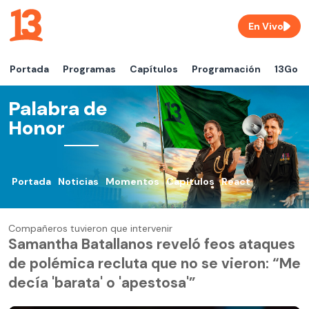
En Vivo
Portada
Programas
Capítulos
Programación
13Go
Palabra de
Honor
Portada
Noticias
Momentos
Capítulos
React
Compañeros tuvieron que intervenir
Samantha Batallanos reveló feos ataques
de polémica recluta que no se vieron: “Me
decía 'barata' o 'apestosa'”