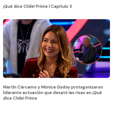
¡Qué dice Chile! Prime | Capítulo 3
¡Qué dice Chile! Prime | Capítulo 3
Martín Cárcamo y Mónica Godoy protagonizaron
hilarante actuación que desató las risas en ¡Qué
Martín Cárcamo y Mónica Godoy protagonizaron
dice Chile! Prime
hilarante actuación que desató las risas en ¡Qué
dice Chile! Prime