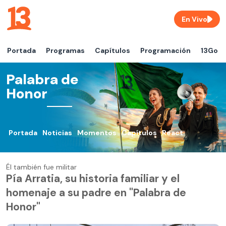
En Vivo
Portada
Programas
Capítulos
Programación
13Go
Palabra de
Honor
Portada
Noticias
Momentos
Capítulos
React
Él también fue militar
Pía Arratia, su historia familiar y el
homenaje a su padre en "Palabra de
Honor"