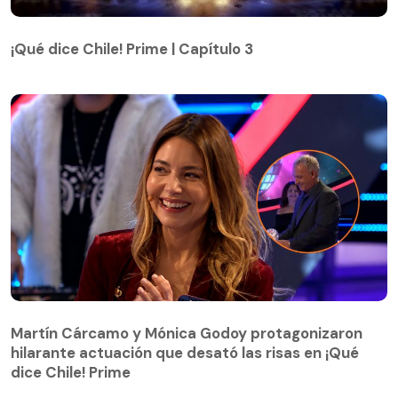
¡Qué dice Chile! Prime | Capítulo 3
¡Qué dice Chile! Prime | Capítulo 3
Martín Cárcamo y Mónica Godoy protagonizaron
hilarante actuación que desató las risas en ¡Qué
Martín Cárcamo y Mónica Godoy protagonizaron
dice Chile! Prime
hilarante actuación que desató las risas en ¡Qué
dice Chile! Prime