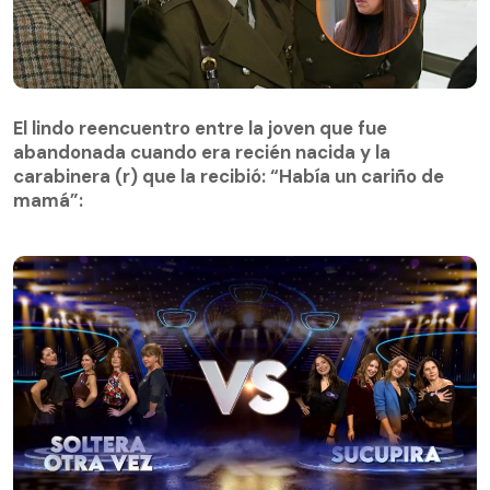
El lindo reencuentro entre la joven que fue
abandonada cuando era recién nacida y la
El lindo reencuentro entre la joven que fue
carabinera (r) que la recibió: “Había un cariño de
abandonada cuando era recién nacida y la
mamá”:
carabinera (r) que la recibió: “Había un cariño de
mamá”: