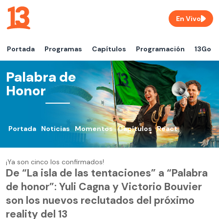
En Vivo
Portada
Programas
Capítulos
Programación
13Go
Palabra de
Honor
Portada
Noticias
Momentos
Capítulos
React
¡Ya son cinco los confirmados!
De “La isla de las tentaciones” a “Palabra
de honor”: Yuli Cagna y Victorio Bouvier
son los nuevos reclutados del próximo
reality del 13