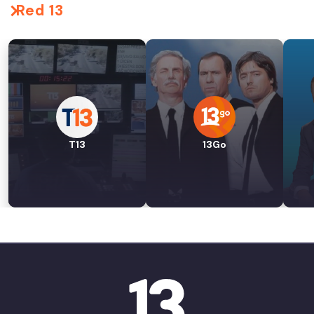
Red 13
T13
13Go