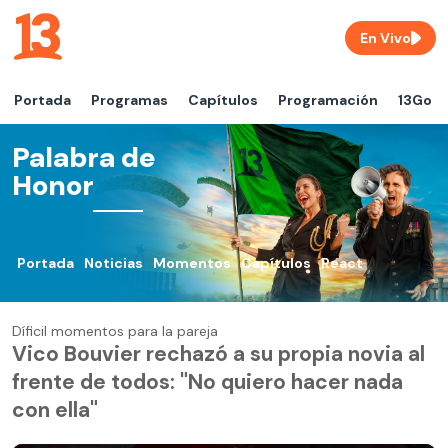
En Vivo
Portada
Programas
Capítulos
Programación
13Go
Palabra de
Honor
Portada
Noticias
Momentos
Capítulos
React
Díficil momentos para la pareja
Vico Bouvier rechazó a su propia novia al
frente de todos: "No quiero hacer nada
con ella"