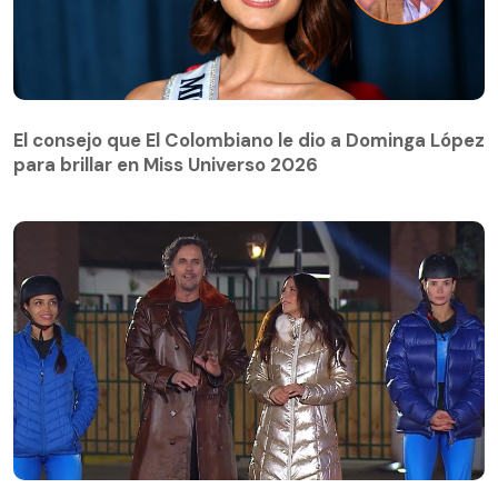
El consejo que El Colombiano le dio a Dominga López
para brillar en Miss Universo 2026
El consejo que El Colombiano le dio a Dominga López
para brillar en Miss Universo 2026
Vecinos al límite | Capítulo 83: Vanessa y Julia se