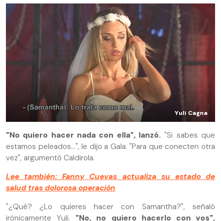
Yuli Cagna
"No quiero hacer nada con ella", lanzó.
"Si sabes que
estamos peleados...", le dijo a Gala. "Para que conecten otra
vez", argumentó Caldirola.
Lee también: Fanny Cuevas actualiza su estado de
salud tras dolorosa operación
"¿Qué? ¿Lo quieres hacer con Samantha?", señaló
irónicamente Yuli.
"No, no quiero hacerlo con vos",