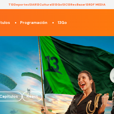
T13
Deportes13
AR13
Cultura13
13Go
13C
13Rec
Bazar13
RDF MEDIA
tulos
Programación
13Go
Capítulos
React