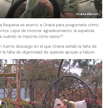
Oriana Marzoli
 Requena se acercó a Oriana para preguntarle cómo
entos. Lejos de mostrar agradecimiento, la española
 cuándo te importa cómo estoy?”.
 fuerte descargo en el que Oriana señaló la falta de
ó la falta de objetividad de quienes apoyan a Faloon.