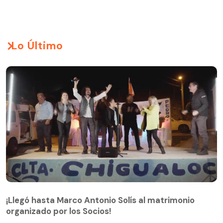
Lo Último
¡Llegó hasta Marco Antonio Solís al matrimonio
organizado por los Socios!
¡Llegó hasta Marco Antonio Solís al matrimonio
organizado por los Socios!