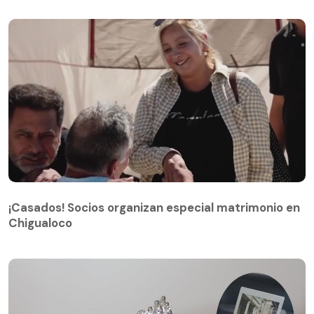
¡Casados! Socios organizan especial matrimonio en
Chigualoco
¡Casados! Socios organizan especial matrimonio en
Chigualoco