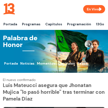
En Vivo
Portada
Programas
Capítulos
Programación
13Go
Palabra de
Honor
Portada
Noticias
Momentos
Capítulos
React
El nuevo confirmado
Luis Mateucci asegura que Jhonatan
Mujica "lo pasó horrible" tras terminar con
Pamela Díaz