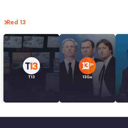
Red 13
T13
13Go