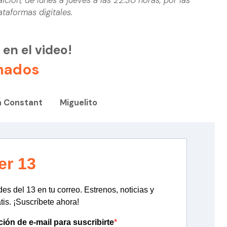
aición, de lunes a jueves a las 22:30 horas, por las
ataformas digitales.
 en el video!
nados
a Constant
Miguelito
er 13
s del 13 en tu correo. Estrenos, noticias y
tis. ¡Suscríbete ahora!
ción de e-mail para suscribirte