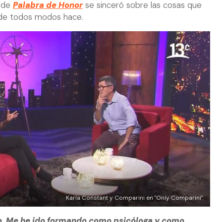
a de
Palabra de Honor
se sinceró sobre las cosas que
 de todos modos hace.
Karla Constant y Comparini en "Only Comparini"
to. Me he ido formando como psicóloga y como