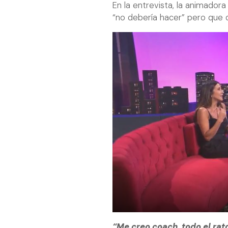
En la entrevista, la animador
“no debería hacer” pero que
“Me creo coach, todo el ra