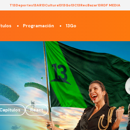
T13
Deportes13
AR13
Cultura13
13Go
13C
13Rec
Bazar13
RDF MEDIA
tulos
Programación
13Go
Capítulos
React