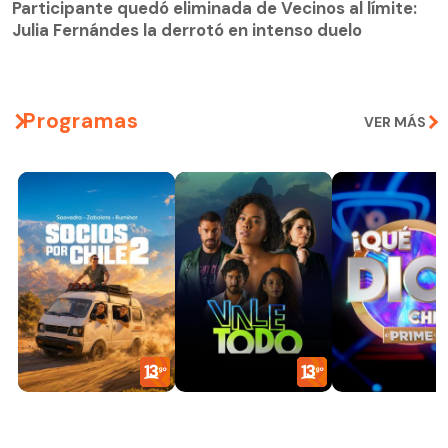
Julia Fernándes la derrotó en intenso duelo
Participante quedó eliminada de Vecinos al límite:
Julia Fernándes la derrotó en intenso duelo
Programas
VER MÁS