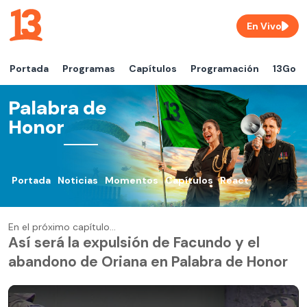
En Vivo
Portada
Programas
Capítulos
Programación
13Go
Palabra de
Honor
Portada
Noticias
Momentos
Capítulos
React
En el próximo capítulo...
Así será la expulsión de Facundo y el
abandono de Oriana en Palabra de Honor