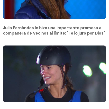
Julia Fernándes le hizo una importante promesa a
compañera de Vecinos al límite: "Te lo juro por Dios"
Julia Fernándes le hizo una importante promesa a
compañera de Vecinos al límite: "Te lo juro por Dios"
Participante quedó eliminada de Vecinos al límite: