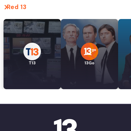
Red 13
T13
13Go