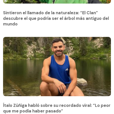
Sintieron el llamado de la naturaleza: “El Clan”
descubre el que podría ser el árbol más antiguo del
Sintieron el llamado de la naturaleza: “El Clan”
mundo
descubre el que podría ser el árbol más antiguo del
mundo
Ítalo Zúñiga habló sobre su recordado viral: “Lo peor
que me podía haber pasado”