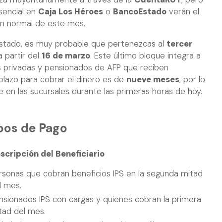
sencial en
Caja Los Héroes
o
BancoEstado
verán el
ón normal de este mes.
listado, es muy probable que pertenezcas al
tercer
a partir del
16 de marzo
. Este último bloque integra a
 privadas y pensionados de AFP que reciben
l plazo para cobrar el dinero es de
nueve meses
, por lo
 en las sucursales durante las primeras horas de hoy.
pos de Pago
scripción del Beneficiario
rsonas que cobran beneficios IPS en la segunda mitad
l mes.
nsionados IPS con cargas y quienes cobran la primera
tad del mes.