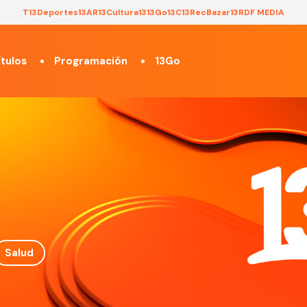
T13
Deportes13
AR13
Cultura13
13Go
13C
13Rec
Bazar13
RDF MEDIA
tulos
Programación
13Go
Salud