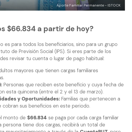
Aporte Familiar Permanente - ISTOCK
s $66.834 a partir de hoy?
no es para todos los beneficiarios, sino para un grupo
ituto de Previsión Social (IPS). Si eres parte de los
es revisar tu cuenta o lugar de pago habitual:
ultos mayores que tienen cargas familiares
s.
:
Personas que reciben este beneficio y cuya fecha de
on esta quincena (entre el 2 y el 13 de marzo).
ridades y Oportunidades:
Familias que pertenecen a
 cobran sus beneficios en este periodo.
el monto de
$66.834
se paga por cada carga familiar
a persona tiene dos cargas, recibirá un total de
liza mayoritariamente a través de la
CuentaRUT
, pero