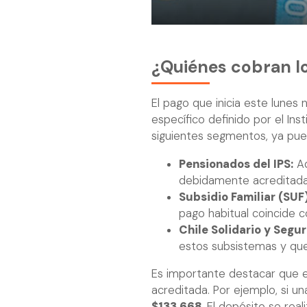
¿Quiénes cobran lo
El pago que inicia este lunes 
específico definido por el Inst
siguientes segmentos, ya pued
Pensionados del IPS:
Ad
debidamente acreditada
Subsidio Familiar (SUF)
pago habitual coincide c
Chile Solidario y Segu
estos subsistemas y que
Es importante destacar que 
acreditada. Por ejemplo, si un
$133.668
. El depósito se rea