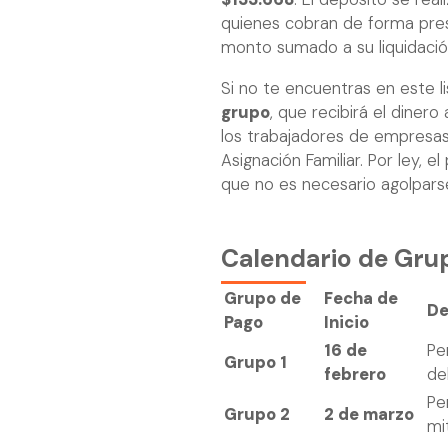
quienes cobran de forma pre
monto sumado a su liquidaci
Si no te encuentras en este 
grupo
, que recibirá el dinero 
los trabajadores de empresas
Asignación Familiar. Por ley, e
que no es necesario agolparse
Calendario de Gru
Grupo de
Fecha de
De
Pago
Inicio
16 de
Pe
Grupo 1
febrero
de
Pe
Grupo 2
2 de marzo
mi