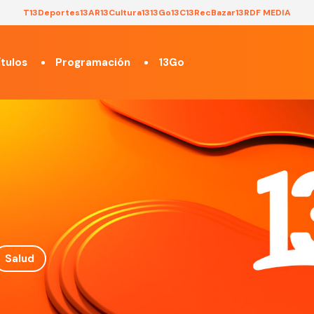
T13
Deportes13
AR13
Cultura13
13Go
13C
13Rec
Bazar13
RDF MEDIA
tulos
Programación
13Go
Salud