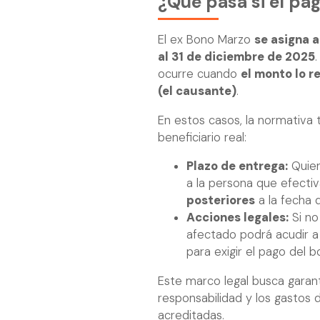
¿Qué pasa si el pag
El ex Bono Marzo
se asigna 
al 31 de diciembre de 2025
ocurre cuando
el monto lo r
(el causante)
.
En estos casos, la normativa 
beneficiario real:
Plazo de entrega:
Quien 
a la persona que efecti
posteriores
a la fecha 
Acciones legales:
Si no 
afectado podrá acudir a
para exigir el pago del b
Este marco legal busca garant
responsabilidad y los gastos
acreditadas.