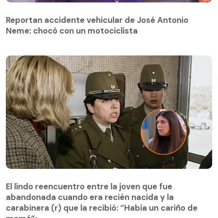
Reportan accidente vehicular de José Antonio
Neme: chocó con un motociclista
El lindo reencuentro entre la joven que fue
abandonada cuando era recién nacida y la
El lindo reencuentro entre la joven que fue
carabinera (r) que la recibió: “Había un cariño de
abandonada cuando era recién nacida y la
mamá”:
carabinera (r) que la recibió: “Había un cariño de