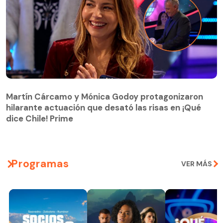
Martín Cárcamo y Mónica Godoy protagonizaron
hilarante actuación que desató las risas en ¡Qué
Martín Cárcamo y Mónica Godoy protagonizaron
dice Chile! Prime
hilarante actuación que desató las risas en ¡Qué
dice Chile! Prime
Programas
VER MÁS