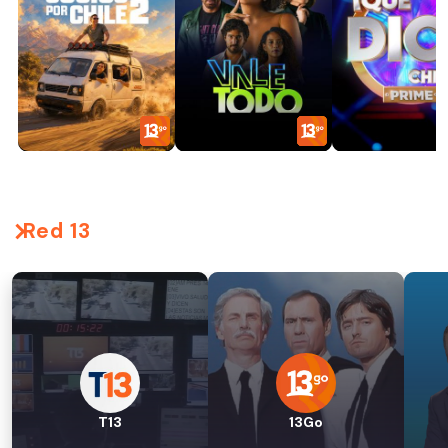
Red 13
T13
13Go