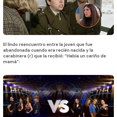
El lindo reencuentro entre la joven que fue
abandonada cuando era recién nacida y la
El lindo reencuentro entre la joven que fue
carabinera (r) que la recibió: “Había un cariño de
abandonada cuando era recién nacida y la
mamá”:
carabinera (r) que la recibió: “Había un cariño de
mamá”: