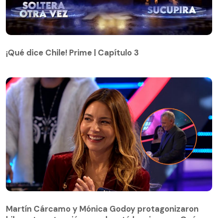
¡Qué dice Chile! Prime | Capítulo 3
¡Qué dice Chile! Prime | Capítulo 3
Martín Cárcamo y Mónica Godoy protagonizaron
hilarante actuación que desató las risas en ¡Qué
Martín Cárcamo y Mónica Godoy protagonizaron
dice Chile! Prime