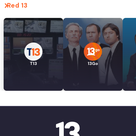
Red 13
T13
13Go