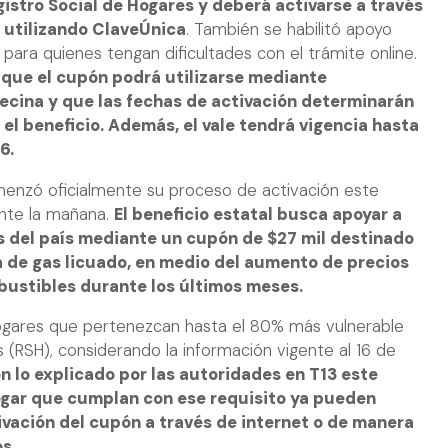
istro Social de Hogares y deberá activarse a través
l utilizando ClaveÚnica
. También se habilitó apoyo
 para quienes tengan dificultades con el trámite online.
 que el cupón podrá utilizarse mediante
cina y que las fechas de activación determinarán
l beneficio. Además, el vale tendrá vigencia hasta
6.
omenzó oficialmente su proceso de activación este
ante la mañana.
El beneficio estatal busca apoyar a
s del país mediante un cupón de $27 mil destinado
 de gas licuado, en medio del aumento de precios
bustibles durante los últimos meses.
 hogares que pertenezcan hasta el 80% más vulnerable
s (RSH), considerando la información vigente al 16 de
 lo explicado por las autoridades en T13 este
 hogar que cumplan con ese requisito ya pueden
ivación del cupón a través de internet o de manera
s.