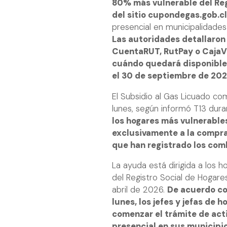
80% más vulnerable del Reg
del sitio cupondegas.gob.c
presencial en municipalidades
Las autoridades detallaron
CuentaRUT, RutPay o CajaVe
cuándo quedará disponible e
el 30 de septiembre de 202
El Subsidio al Gas Licuado c
lunes, según informó T13 dur
los hogares más vulnerable
exclusivamente a la compra
que han registrado los com
La ayuda está dirigida a los
del Registro Social de Hogare
abril de 2026.
De acuerdo con
lunes, los jefes y jefas de
comenzar el trámite de act
presencial en sus municipio