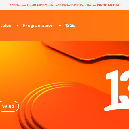
T13
Deportes13
AR13
Cultura13
13Go
13C
13Rec
Bazar13
RDF MEDIA
tulos
Programación
13Go
Salud