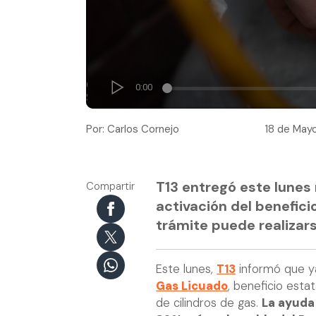
Por: Carlos Cornejo
18 de Mayo
T13 entregó este lunes
Compartir
activación del benefici
trámite puede realizar
Este lunes,
T13
informó que y
Gas Licuado
, beneficio esta
de cilindros de gas.
La ayuda 