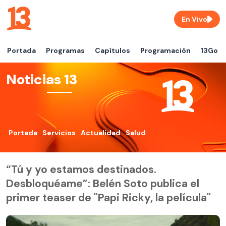
En Vivo
Portada
Programas
Capítulos
Programación
13Go
Noticias 13
Portada
Servicios
Actualidad
Salud
“Tú y yo estamos destinados.
Desbloquéame”: Belén Soto publica el
primer teaser de "Papi Ricky, la película"