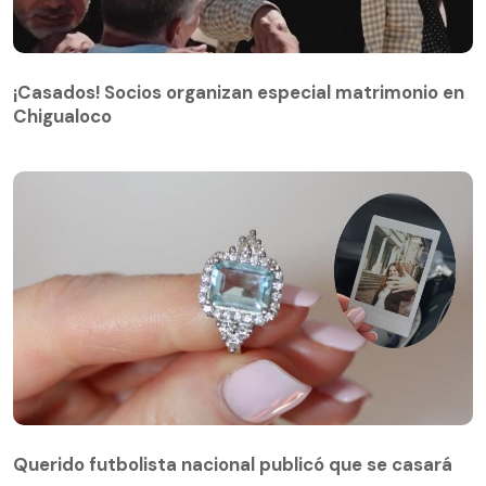
¡Casados! Socios organizan especial matrimonio en
Chigualoco
¡Casados! Socios organizan especial matrimonio en
Chigualoco
Querido futbolista nacional publicó que se casará