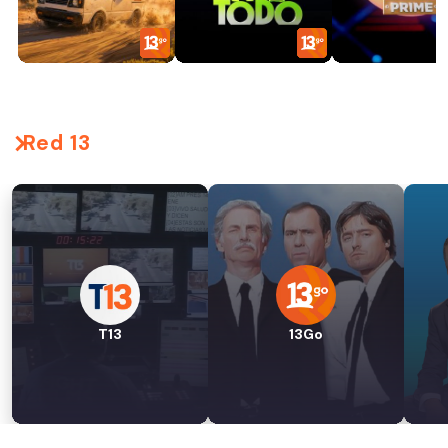
Red 13
T13
13Go