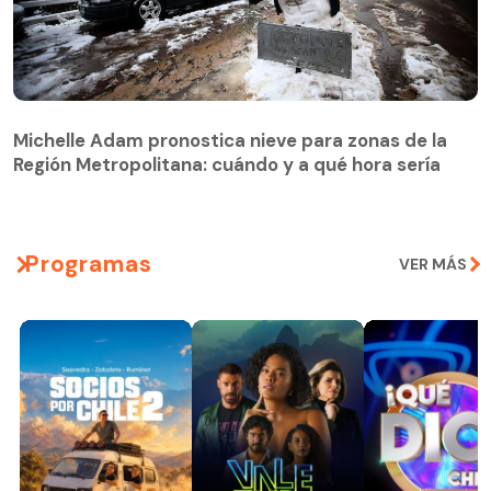
Michelle Adam pronostica nieve para zonas de la
Región Metropolitana: cuándo y a qué hora sería
Michelle Adam pronostica nieve para zonas de la
Región Metropolitana: cuándo y a qué hora sería
Programas
VER MÁS