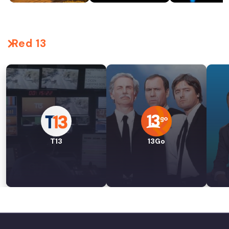
Red 13
T13
13Go