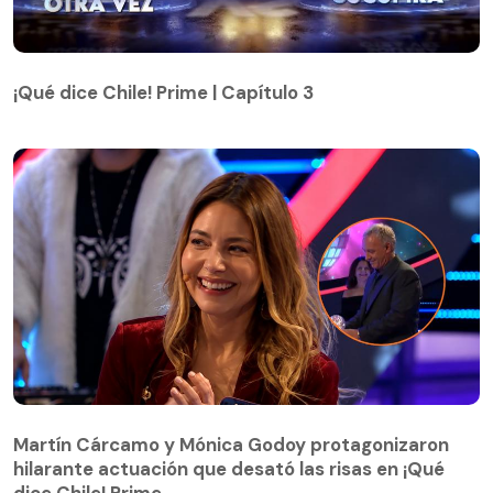
¡Qué dice Chile! Prime | Capítulo 3
¡Qué dice Chile! Prime | Capítulo 3
Martín Cárcamo y Mónica Godoy protagonizaron
hilarante actuación que desató las risas en ¡Qué
Martín Cárcamo y Mónica Godoy protagonizaron
dice Chile! Prime
hilarante actuación que desató las risas en ¡Qué
dice Chile! Prime