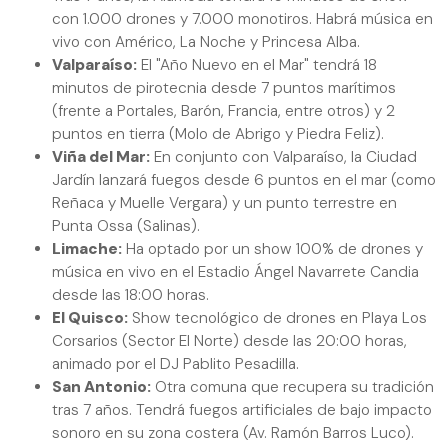
con 1.000 drones y 7.000 monotiros. Habrá música en
vivo con Américo, La Noche y Princesa Alba.
Valparaíso:
El "Año Nuevo en el Mar" tendrá 18
minutos de pirotecnia desde 7 puntos marítimos
(frente a Portales, Barón, Francia, entre otros) y 2
puntos en tierra (Molo de Abrigo y Piedra Feliz).
Viña del Mar:
En conjunto con Valparaíso, la Ciudad
Jardín lanzará fuegos desde 6 puntos en el mar (como
Reñaca y Muelle Vergara) y un punto terrestre en
Punta Ossa (Salinas).
Limache:
Ha optado por un show 100% de drones y
música en vivo en el Estadio Ángel Navarrete Candia
desde las 18:00 horas.
El Quisco:
Show tecnológico de drones en Playa Los
Corsarios (Sector El Norte) desde las 20:00 horas,
animado por el DJ Pablito Pesadilla.
San Antonio:
Otra comuna que recupera su tradición
tras 7 años. Tendrá fuegos artificiales de bajo impacto
sonoro en su zona costera (Av. Ramón Barros Luco).