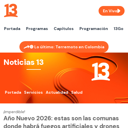
En Vivo
Portada
Programas
Capítulos
Programación
13Go
🔴 Lo último: Terremoto en Colombia
Noticias 13
Portada
Servicios
Actualidad
Salud
¡Imperdible!
Año Nuevo 2026: estas son las comunas
donde habrá fuegos artificiales y drones