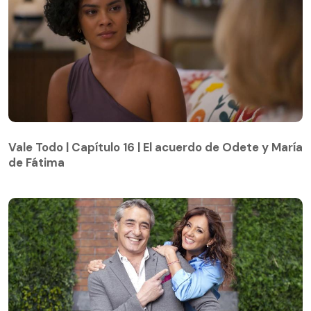
Vale Todo | Capítulo 16 | El acuerdo de Odete y María
de Fátima
Vale Todo | Capítulo 16 | El acuerdo de Odete y María
de Fátima