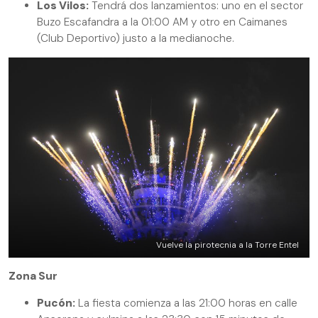
Los Vilos:
Tendrá dos lanzamientos: uno en el sector
Buzo Escafandra a la 01:00 AM y otro en Caimanes
(Club Deportivo) justo a la medianoche.
Vuelve la pirotecnia a la Torre Entel
Zona Sur
Pucón:
La fiesta comienza a las 21:00 horas en calle