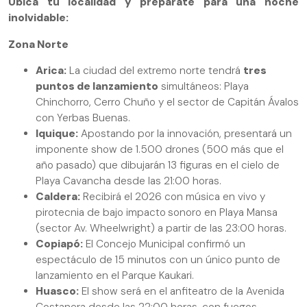
Ubica tu localidad y prepárate para una noche
inolvidable:
Zona Norte
Arica:
La ciudad del extremo norte tendrá
tres
puntos de lanzamiento
simultáneos: Playa
Chinchorro, Cerro Chuño y el sector de Capitán Ávalos
con Yerbas Buenas.
Iquique:
Apostando por la innovación, presentará un
imponente show de 1.500 drones (500 más que el
año pasado) que dibujarán 13 figuras en el cielo de
Playa Cavancha desde las 21:00 horas.
Caldera:
Recibirá el 2026 con música en vivo y
pirotecnia de bajo impacto
sonoro en Playa Mansa
(sector Av. Wheelwright) a partir de las 23:00 horas.
Copiapó:
El Concejo Municipal confirmó un
espectáculo de 15 minutos con un único punto de
lanzamiento en el Parque Kaukari.
Huasco:
El show será en el anfiteatro de la Avenida