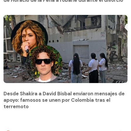
de Horacio de la Peña a robarle durante el divorcio
Desde Shakira a David Bisbal enviaron mensajes de
apoyo: famosos se unen por Colombia tras el
Desde Shakira a David Bisbal enviaron mensajes de
terremoto
apoyo: famosos se unen por Colombia tras el
terremoto