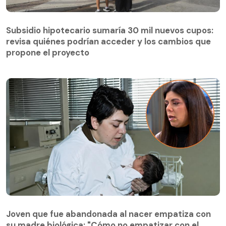
Subsidio hipotecario sumaría 30 mil nuevos cupos:
revisa quiénes podrían acceder y los cambios que
propone el proyecto
Joven que fue abandonada al nacer empatiza con
su madre biológica: "Cómo no empatizar con el
Joven que fue abandonada al nacer empatiza con
dolor"
su madre biológica: "Cómo no empatizar con el