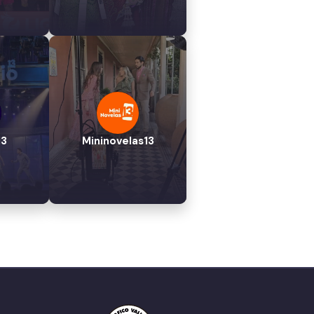
13
Mininovelas13