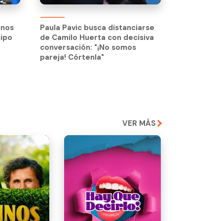
inos
Paula Pavic busca distanciarse
uipo
de Camilo Huerta con decisiva
inos
Paula Pavic busca distanciarse
conversación: "¡No somos
uipo
de Camilo Huerta con decisiva
pareja! Córtenla"
conversación: "¡No somos
pareja! Córtenla"
VER MÁS