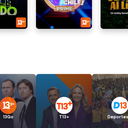
13Go
T13+
Deportes