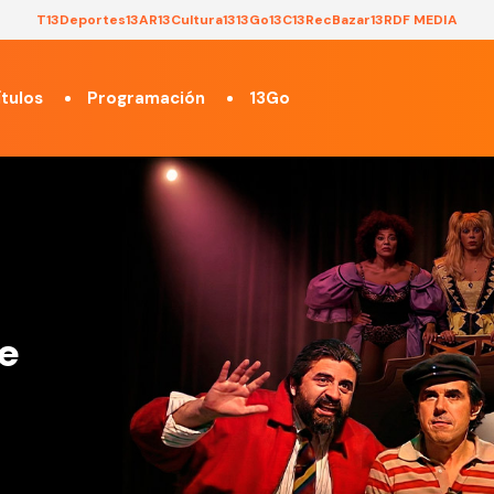
T13
Deportes13
AR13
Cultura13
13Go
13C
13Rec
Bazar13
RDF MEDIA
tulos
Programación
13Go
e