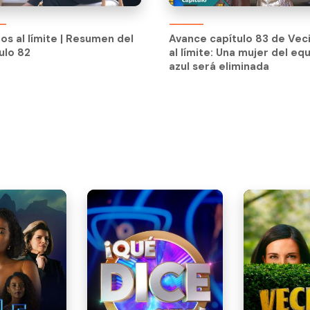
os al límite | Resumen del
Avance capítulo 83 de Vec
ulo 82
al límite: Una mujer del eq
os al límite | Resumen del
Avance capítulo 83 de Vec
azul será eliminada
ulo 82
al límite: Una mujer del eq
azul será eliminada