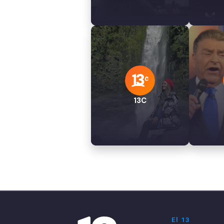
13C
El 13