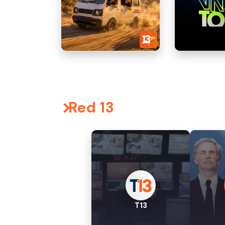
Red 13
T13