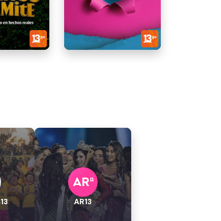
13
AR13