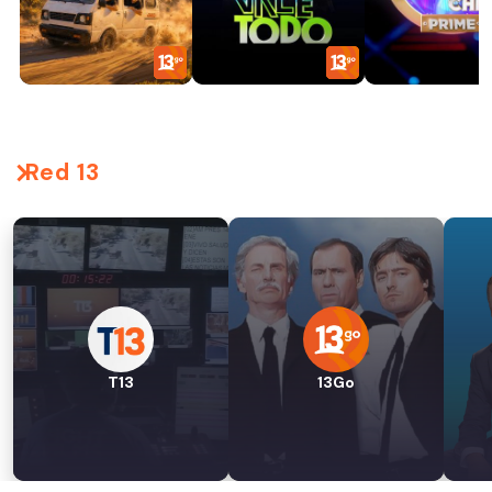
Red 13
T13
13Go