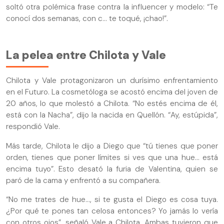
soltó otra polémica frase contra la influencer y modelo: “Te
conocí dos semanas, con c… te toqué, ¡chao!”.
La pelea entre Chilota y Vale
Chilota y Vale protagonizaron un durísimo enfrentamiento
en el Futuro. La cosmetóloga se acostó encima del joven de
20 años, lo que molestó a Chilota. “No estés encima de él,
está con la Nacha”, dijo la nacida en Quellón. “Ay, estúpida”,
respondió Vale.
Más tarde, Chilota le dijo a Diego que “tú tienes que poner
orden, tienes que poner límites si ves que una hue… está
encima tuyo”. Esto desató la furia de Valentina, quien se
paró de la cama y enfrentó a su compañera.
“No me trates de hue…, si te gusta el Diego es cosa tuya.
¿Por qué te pones tan celosa entonces? Yo jamás lo vería
con otros ojos”, señaló Vale a Chilota. Ambas tuvieron que