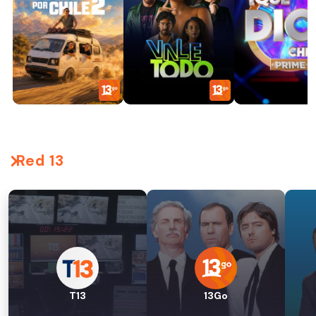
Red 13
T13
13Go