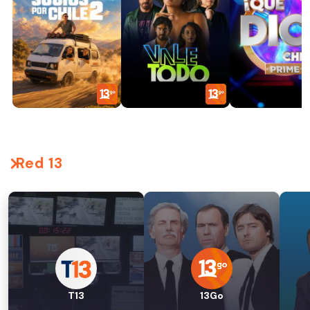
Red 13
T13
13Go