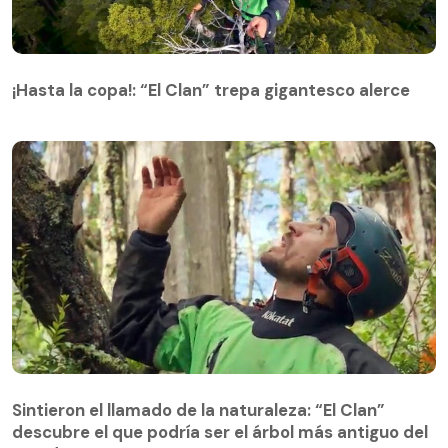
¡Hasta la copa!: “El Clan” trepa gigantesco alerce
¡Hasta la copa!: “El Clan” trepa gigantesco alerce
Sintieron el llamado de la naturaleza: “El Clan”
descubre el que podría ser el árbol más antiguo del
Sintieron el llamado de la naturaleza: “El Clan”
mundo
descubre el que podría ser el árbol más antiguo del