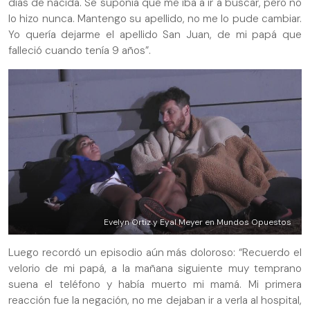
días de nacida. Se suponía que me iba a ir a buscar, pero no
lo hizo nunca. Mantengo su apellido, no me lo pude cambiar.
Yo quería dejarme el apellido San Juan, de mi papá que
falleció cuando tenía 9 años”.
Evelyn Ortiz y Eyal Meyer en Mundos Opuestos
Luego recordó un episodio aún más doloroso: “Recuerdo el
velorio de mi papá, a la mañana siguiente muy temprano
suena el teléfono y había muerto mi mamá. Mi primera
reacción fue la negación, no me dejaban ir a verla al hospital,