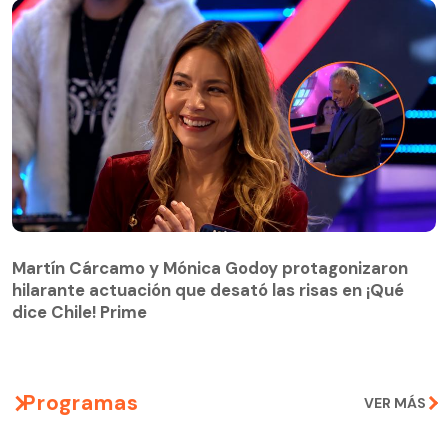
Martín Cárcamo y Mónica Godoy protagonizaron
hilarante actuación que desató las risas en ¡Qué
Martín Cárcamo y Mónica Godoy protagonizaron
dice Chile! Prime
hilarante actuación que desató las risas en ¡Qué
dice Chile! Prime
Programas
VER MÁS