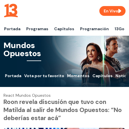
En Vivo
Portada
Programas
Capítulos
Programación
13Go
Mundos
Opuestos
Portada
Vota por tu favorito
Momentos
Capítulos
Notici
React Mundos Opuestos
Roon revela discusión que tuvo con
Matilda al salir de Mundos Opuestos: “No
deberías estar acá”