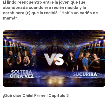
abandonada cuando era recién nacida y la
El lindo reencuentro entre la joven que fue
carabinera (r) que la recibió: “Había un cariño de
abandonada cuando era recién nacida y la
mamá”:
carabinera (r) que la recibió: “Había un cariño de
mamá”:
¡Qué dice Chile! Prime | Capítulo 3
¡Qué dice Chile! Prime | Capítulo 3