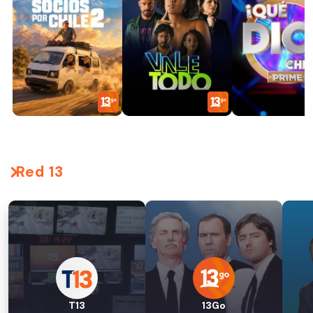
Red 13
T13
13Go