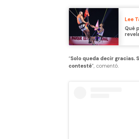
Lee 
Qué p
revel
“
Solo queda decir gracias. 
contesté
”, comentó.