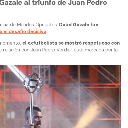
azale al triunfo de Juan Pedro
tencia de Mundos Opuestos,
Daúd Gazale fue
ó el desafío decisivo
.
l momento,
el exfutbolista se mostró respetuoso con
u relación con Juan Pedro Verdier está marcada por la