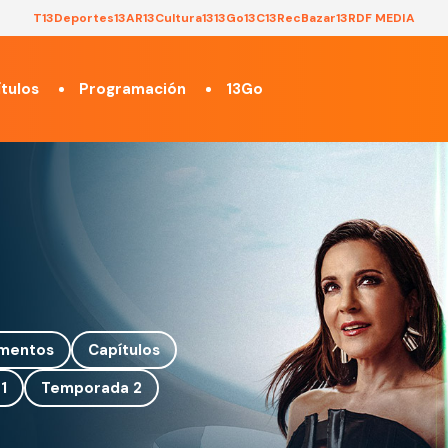
T13
Deportes13
AR13
Cultura13
13Go
13C
13Rec
Bazar13
RDF MEDIA
tulos
Programación
13Go
mentos
Capítulos
1
Temporada 2