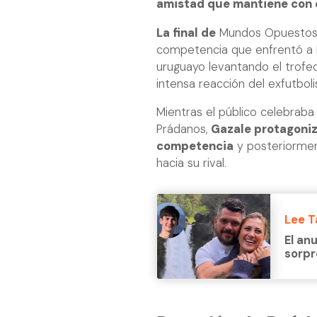
amistad que mantiene con é
La final de
Mundos Opuesto
competencia que enfrentó a 
uruguayo levantando el trofeo
intensa reacción del exfutbolis
Mientras el público celebraba 
Prádanos,
Gazale protagoniz
competencia
y posteriormen
hacia su rival.
Lee 
El an
sorpr